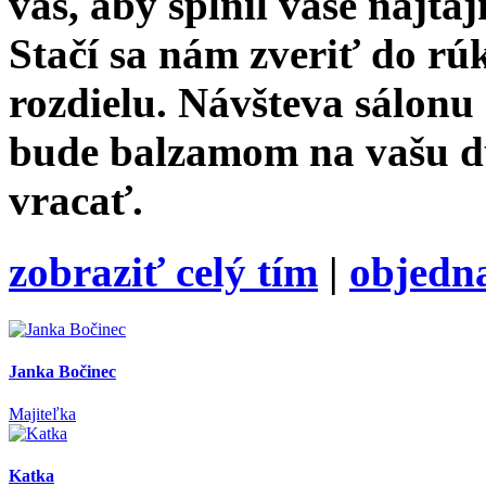
vás, aby splnil vaše najtaj
Stačí sa nám zveriť do rú
rozdielu. Návšteva sálonu
bude balzamom na vašu duš
vracať.
zobraziť celý tím
|
objedn
Janka Bočinec
Majiteľka
Katka