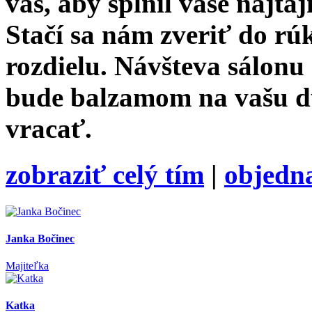
vás, aby splnil vaše najtaj
Stačí sa nám zveriť do rú
rozdielu. Návšteva sálonu
bude balzamom na vašu duš
vracať.
zobraziť celý tím
|
objedn
Janka Bočinec
Majiteľka
Katka