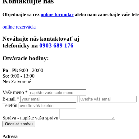
Kontaktujte nás
Objednajte sa cez
online formulár
alebo nám zanechajte vaše tele
online rezervácia
Neváhajte nás kontaktovať aj
telefonicky na
0903 689 176
Otváracie hodiny:
Po - Pi:
9:00 - 20:00
So:
9:00 - 13:00
Ne:
Zatvorené
Vaše meno
*
E-mail
*
Telefón
Správa - napíšte vašu správu
Odoslať správu
Adresa