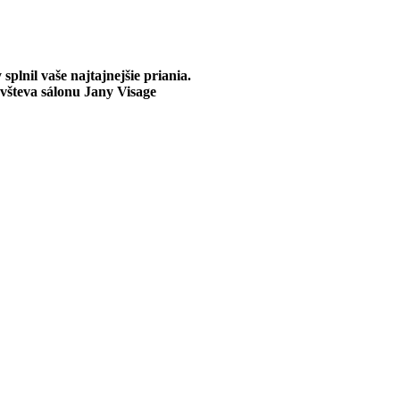
plnil vaše najtajnejšie priania.
ávšteva sálonu Jany Visage