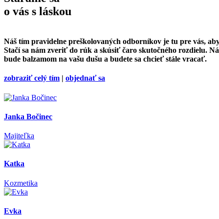
o vás s láskou
Náš tím pravidelne preškolovaných odborníkov je tu pre vás, aby s
Stačí sa nám zveriť do rúk a skúsiť čaro skutočného rozdielu. N
bude balzamom na vašu dušu a budete sa chcieť stále vracať.
zobraziť celý tím
|
objednať sa
Janka Bočinec
Majiteľka
Katka
Kozmetika
Evka